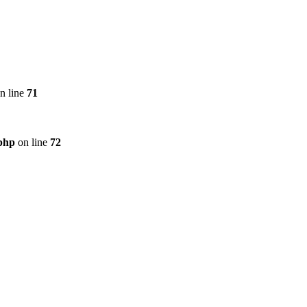
n line
71
.php
on line
72