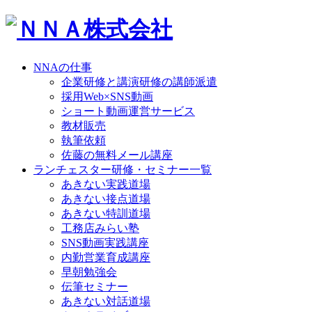
NNAの仕事
企業研修と講演研修の講師派遣
採用Web×SNS動画
ショート動画運営サービス
教材販売
執筆依頼
佐藤の無料メール講座
ランチェスター研修・セミナー一覧
あきない実践道場
あきない接点道場
あきない特訓道場
工務店みらい塾
SNS動画実践講座
内勤営業育成講座
早朝勉強会
伝筆セミナー
あきない対話道場