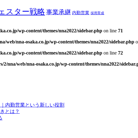
ェスター戦略
事業承継
内勤営業
採用育成
ka.co.jp/wp-content/themes/nna2022/sidebar.php
on line
71
nna/web/nna-osaka.co.jp/wp-content/themes/nna2022/sidebar.php
o
ka.co.jp/wp-content/themes/nna2022/sidebar.php
on line
72
rs/2/nna/web/nna-osaka.co.jp/wp-content/themes/nna2022/sidebar
？｜内勤営業という新しい役割
きとは？
る