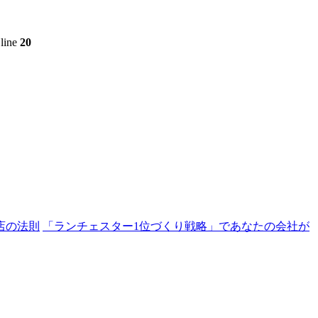
line
20
店の法則
「ランチェスター1位づくり戦略」であなたの会社が