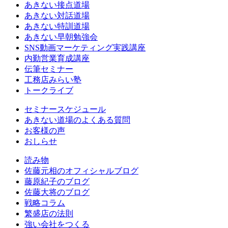
あきない接点道場
あきない対話道場
あきない特訓道場
あきない早朝勉強会
SNS動画マーケティング実践講座
内勤営業育成講座
伝筆セミナー
工務店みらい塾
トークライブ
セミナースケジュール
あきない道場のよくある質問
お客様の声
おしらせ
読み物
佐藤元相のオフィシャルブログ
藤原紀子のブログ
佐藤大将のブログ
戦略コラム
繁盛店の法則
強い会社をつくる