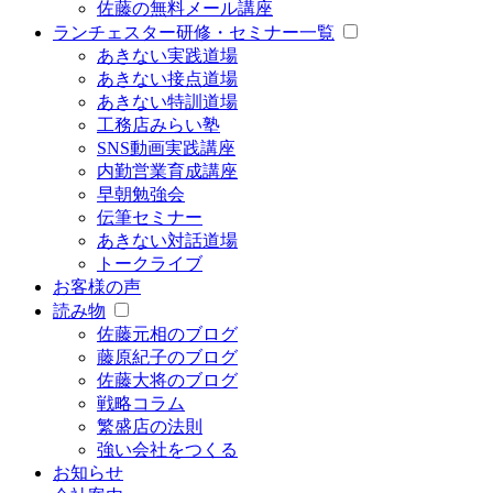
佐藤の無料メール講座
ランチェスター研修・セミナー一覧
あきない実践道場
あきない接点道場
あきない特訓道場
工務店みらい塾
SNS動画実践講座
内勤営業育成講座
早朝勉強会
伝筆セミナー
あきない対話道場
トークライブ
お客様の声
読み物
佐藤元相のブログ
藤原紀子のブログ
佐藤大将のブログ
戦略コラム
繁盛店の法則
強い会社をつくる
お知らせ