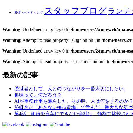
スタッフブログ
ランチ
SNSマーケティング
Warning
: Undefined array key 0 in
/home/users/2/nna/web/nna-osa
Warning
: Attempt to read property "slug" on null in
/home/users/2/
Warning
: Undefined array key 0 in
/home/users/2/nna/web/nna-osa
Warning
: Attempt to read property "cat_name" on null in
/home/use
最新の記事
後継者として、人とのつながりを一番大切にしたい。
趣味って、何だろう？
AIが事務仕事を減らした。その時、人は何をするのか
跡継ぎが「あきない接点道場」で学んだ一番大きな気づ
第4話 価値を言葉にできない会社は、価格で比較され