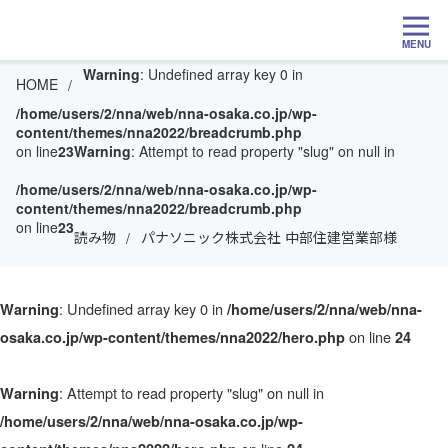
MENU
Warning
: Undefined array key 0 in
HOME
/home/users/2/nna/web/nna-osaka.co.jp/wp-
content/themes/nna2022/breadcrumb.php
on line
23
Warning
: Attempt to read property "slug" on null in
/home/users/2/nna/web/nna-osaka.co.jp/wp-
content/themes/nna2022/breadcrumb.php
on line
23
読み物
パナソニック株式会社 中部住建営業部様
: Undefined array key 0 in
Warning
/home/users/2/nna/web/nna-
on line
osaka.co.jp/wp-content/themes/nna2022/hero.php
24
: Attempt to read property "slug" on null in
Warning
/home/users/2/nna/web/nna-osaka.co.jp/wp-