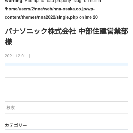
: Attempt to read property "slug" on null in
Warning
/home/users/2/nna/web/nna-osaka.co.jp/wp-
on line
content/themes/nna2022/single.php
20
パナソニック株式会社 中部住建営業部
様
|
2021.12.01
カテゴリー