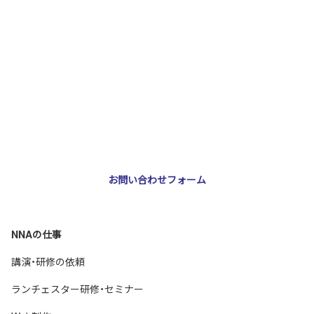
お問い合わせ・ご相談
NNA株式会社
大阪市北区天神橋3-2-10 スリージェ南森町ビル2階
TEL：
06-6355-5546
E-mail：
webmaster@nna-osaka.co.jp
お問い合わせフォーム
NNAの仕事
講演・研修の依頼
ランチェスター研修・セミナー