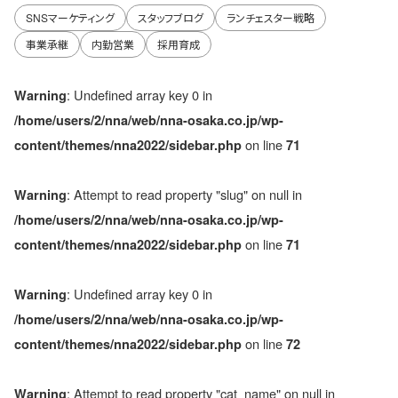
SNSマーケティング
スタッフブログ
ランチェスター戦略
事業承継
内勤営業
採用育成
: Undefined array key 0 in
Warning
/home/users/2/nna/web/nna-osaka.co.jp/wp-
on line
content/themes/nna2022/sidebar.php
71
: Attempt to read property "slug" on null in
Warning
/home/users/2/nna/web/nna-osaka.co.jp/wp-
on line
content/themes/nna2022/sidebar.php
71
: Undefined array key 0 in
Warning
/home/users/2/nna/web/nna-osaka.co.jp/wp-
on line
content/themes/nna2022/sidebar.php
72
: Attempt to read property "cat_name" on null in
Warning