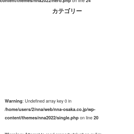
on line
content/themes/nna2022/hero.php
24
カテゴリー
: Undefined array key 0 in
Warning
/home/users/2/nna/web/nna-osaka.co.jp/wp-
on line
content/themes/nna2022/single.php
20