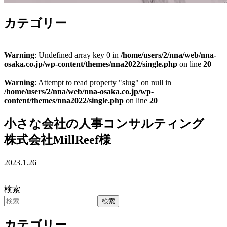
カテゴリー
Warning
: Undefined array key 0 in
/home/users/2/nna/web/nna-
osaka.co.jp/wp-content/themes/nna2022/single.php
on line
20
Warning
: Attempt to read property "slug" on null in
/home/users/2/nna/web/nna-osaka.co.jp/wp-
content/themes/nna2022/single.php
on line
20
小さな会社の人事コンサルティング
株式会社MillReef様
2023.1.26
|
検索
検索
カテゴリー