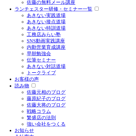
佐藤の無料メール講座
ランチェスター研修・セミナー一覧
あきない実践道場
あきない接点道場
あきない特訓道場
工務店みらい塾
SNS動画実践講座
内勤営業育成講座
早朝勉強会
伝筆セミナー
あきない対話道場
トークライブ
お客様の声
読み物
佐藤元相のブログ
藤原紀子のブログ
佐藤大将のブログ
戦略コラム
繁盛店の法則
強い会社をつくる
お知らせ