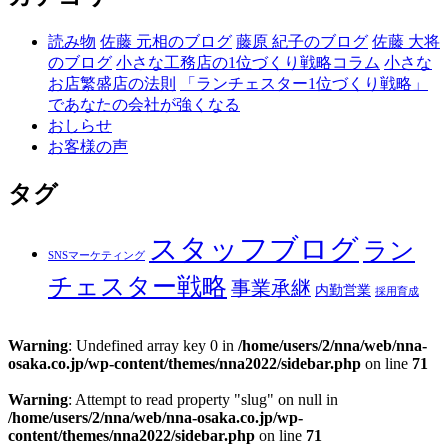
読み物
佐藤 元相のブログ
藤原 紀子のブログ
佐藤 大将
のブログ
小さな工務店の1位づくり戦略コラム
小さな
お店繁盛店の法則
「ランチェスター1位づくり戦略」
であなたの会社が強くなる
おしらせ
お客様の声
タグ
スタッフブログ
ラン
SNSマーケティング
チェスター戦略
事業承継
内勤営業
採用育成
Warning
: Undefined array key 0 in
/home/users/2/nna/web/nna-
osaka.co.jp/wp-content/themes/nna2022/sidebar.php
on line
71
Warning
: Attempt to read property "slug" on null in
/home/users/2/nna/web/nna-osaka.co.jp/wp-
content/themes/nna2022/sidebar.php
on line
71