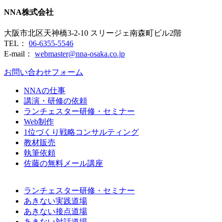
NNA株式会社
大阪市北区天神橋3-2-10 スリージェ南森町ビル2階
TEL：
06-6355-5546
E-mail：
webmaster@nna-osaka.co.jp
お問い合わせフォーム
NNAの仕事
講演・研修の依頼
ランチェスター研修・セミナー
Web制作
1位づくり戦略コンサルティング
教材販売
執筆依頼
佐藤の無料メール講座
ランチェスター研修・セミナー
あきない実践道場
あきない接点道場
あきない対話道場