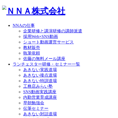
NNAの仕事
企業研修と講演研修の講師派遣
採用Web×SNS動画
ショート動画運営サービス
教材販売
執筆依頼
佐藤の無料メール講座
ランチェスター研修・セミナー一覧
あきない実践道場
あきない接点道場
あきない特訓道場
工務店みらい塾
SNS動画実践講座
内勤営業育成講座
早朝勉強会
伝筆セミナー
あきない対話道場