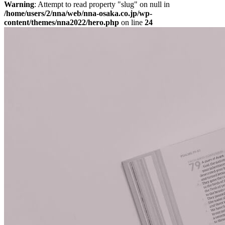
Warning
: Attempt to read property "slug" on null in
/home/users/2/nna/web/nna-osaka.co.jp/wp-
content/themes/nna2022/hero.php
on line
24