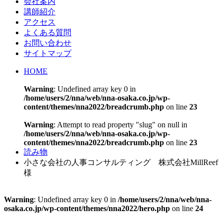
会社案内
講師紹介
アクセス
よくある質問
お問い合わせ
サイトマップ
HOME
Warning
: Undefined array key 0 in
/home/users/2/nna/web/nna-osaka.co.jp/wp-
content/themes/nna2022/breadcrumb.php
on line
23
Warning
: Attempt to read property "slug" on null in
/home/users/2/nna/web/nna-osaka.co.jp/wp-
content/themes/nna2022/breadcrumb.php
on line
23
読み物
小さな会社の人事コンサルティング 株式会社MillReef
様
Warning
: Undefined array key 0 in
/home/users/2/nna/web/nna-
osaka.co.jp/wp-content/themes/nna2022/hero.php
on line
24