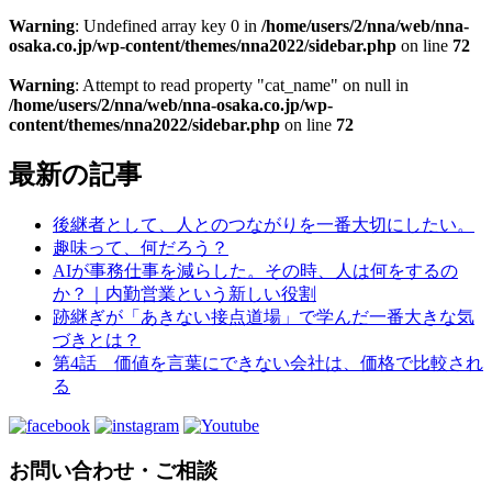
Warning
: Undefined array key 0 in
/home/users/2/nna/web/nna-
osaka.co.jp/wp-content/themes/nna2022/sidebar.php
on line
72
Warning
: Attempt to read property "cat_name" on null in
/home/users/2/nna/web/nna-osaka.co.jp/wp-
content/themes/nna2022/sidebar.php
on line
72
最新の記事
後継者として、人とのつながりを一番大切にしたい。
趣味って、何だろう？
AIが事務仕事を減らした。その時、人は何をするの
か？｜内勤営業という新しい役割
跡継ぎが「あきない接点道場」で学んだ一番大きな気
づきとは？
第4話 価値を言葉にできない会社は、価格で比較され
る
お問い合わせ・ご相談