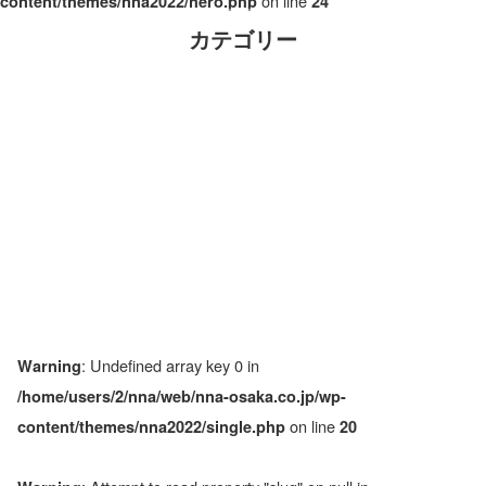
on line
content/themes/nna2022/hero.php
24
カテゴリー
: Undefined array key 0 in
Warning
/home/users/2/nna/web/nna-osaka.co.jp/wp-
on line
content/themes/nna2022/single.php
20