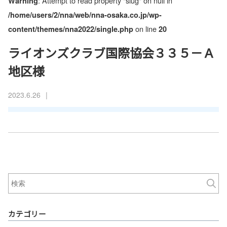
: Attempt to read property "slug" on null in
Warning
/home/users/2/nna/web/nna-osaka.co.jp/wp-
on line
content/themes/nna2022/single.php
20
ライオンズクラブ国際協会３３５－Ａ
地区様
|
2023.6.26
カテゴリー