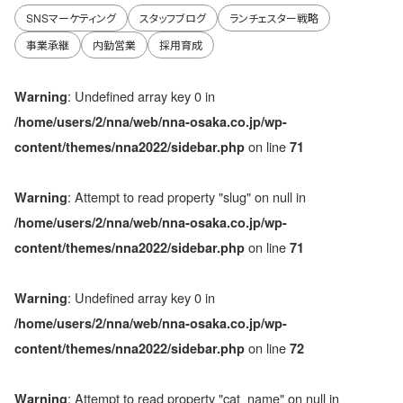
SNSマーケティング
スタッフブログ
ランチェスター戦略
事業承継
内勤営業
採用育成
: Undefined array key 0 in
Warning
/home/users/2/nna/web/nna-osaka.co.jp/wp-
on line
content/themes/nna2022/sidebar.php
71
: Attempt to read property "slug" on null in
Warning
/home/users/2/nna/web/nna-osaka.co.jp/wp-
on line
content/themes/nna2022/sidebar.php
71
: Undefined array key 0 in
Warning
/home/users/2/nna/web/nna-osaka.co.jp/wp-
on line
content/themes/nna2022/sidebar.php
72
: Attempt to read property "cat_name" on null in
Warning