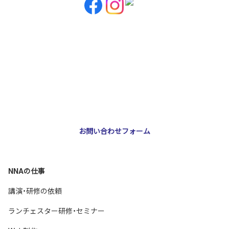
お問い合わせ・ご相談
NNA株式会社
大阪市北区天神橋3-2-10 スリージェ南森町ビル2階
TEL：
06-6355-5546
E-mail：
webmaster@nna-osaka.co.jp
お問い合わせフォーム
NNAの仕事
講演・研修の依頼
ランチェスター研修・セミナー