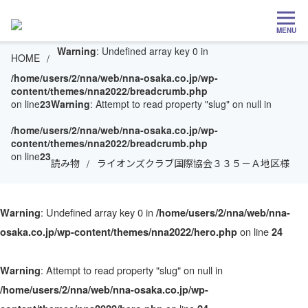
MENU
Warning
: Undefined array key 0 in
HOME
/home/users/2/nna/web/nna-osaka.co.jp/wp-
content/themes/nna2022/breadcrumb.php
on line
23
Warning
: Attempt to read property "slug" on null in
/home/users/2/nna/web/nna-osaka.co.jp/wp-
content/themes/nna2022/breadcrumb.php
on line
23
読み物
ライオンズクラブ国際協会３３５－Ａ地区様
: Undefined array key 0 in
Warning
/home/users/2/nna/web/nna-
on line
osaka.co.jp/wp-content/themes/nna2022/hero.php
24
: Attempt to read property "slug" on null in
Warning
/home/users/2/nna/web/nna-osaka.co.jp/wp-