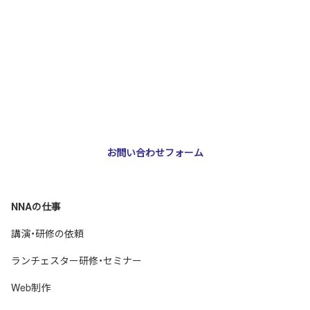
お問い合わせ・ご相談
NNA株式会社
大阪市北区天神橋3-2-10 スリージェ南森町ビル2階
TEL：
06-6355-5546
E-mail：
webmaster@nna-osaka.co.jp
お問い合わせフォーム
NNAの仕事
講演・研修の依頼
ランチェスター研修・セミナー
Web制作