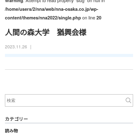
: Attempt to read property "slug" on null in
Warning
/home/users/2/nna/web/nna-osaka.co.jp/wp-
on line
content/themes/nna2022/single.php
20
人間の森大学 猶興会様
|
2023.11.26
カテゴリー
読み物