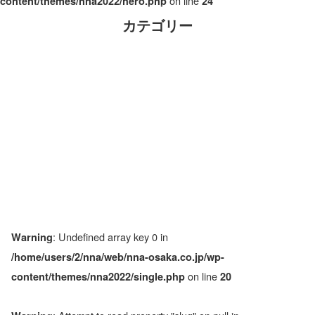
on line
content/themes/nna2022/hero.php
24
カテゴリー
: Undefined array key 0 in
Warning
/home/users/2/nna/web/nna-osaka.co.jp/wp-
on line
content/themes/nna2022/single.php
20