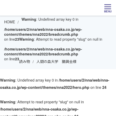
MENU
Warning
: Undefined array key 0 in
HOME
/home/users/2/nna/web/nna-osaka.co.jp/wp-
content/themes/nna2022/breadcrumb.php
on line
23
Warning
: Attempt to read property "slug" on null in
/home/users/2/nna/web/nna-osaka.co.jp/wp-
content/themes/nna2022/breadcrumb.php
on line
23
読み物
人間の森大学 猶興会様
: Undefined array key 0 in
Warning
/home/users/2/nna/web/nna-
on line
osaka.co.jp/wp-content/themes/nna2022/hero.php
24
: Attempt to read property "slug" on null in
Warning
/home/users/2/nna/web/nna-osaka.co.jp/wp-