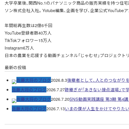
大学卒業後、関西No.1のパナソニック商品の販売実績を持つ住
ソン株式会社入社。Yotube編集、企画を学び、企業公式YouTu
年間総再生数は2億6千回
YouTube登録者数40万人
TikTokフォロワー15万人
Instagram6万人
日本の農業を応援する動画チェンネル「じゃむせ」プロジェクト
最新の投稿
佐藤大将のブログ
2026.8.3
後継者として、人とのつながり
佐藤大将のブログ
2026.7.27
跡継ぎが「あきない接点道場」で
佐藤大将のブログ
2026.7.20
SNS動画実践講座 第3期 第
佐藤大将のブログ
2026.7.13
いまの僕が人生をかけてやりた