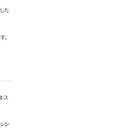
した
す。
まス
シン