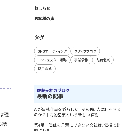
おしらせ
お客様の声
タグ
SNSマーケティング
スタッフブログ
ランチェスター戦略
事業承継
内勤営業
採用育成
佐藤元相のブログ
最新の記事
AIが事務仕事を減らした。その時、人は何をする
は理
のか？｜内勤営業という新しい役割
の結
第4話 価値を言葉にできない会社は、価格で比
較される