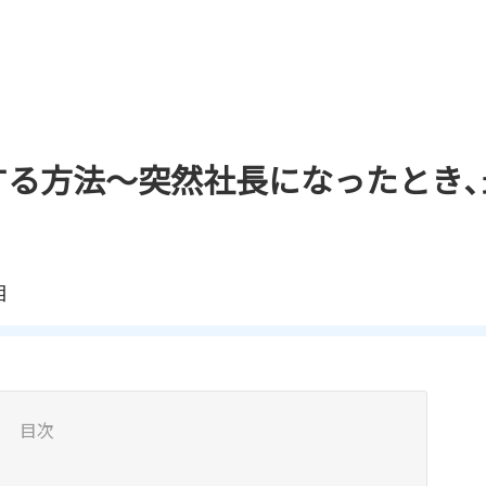
する方法～突然社長になったとき、
相
目次