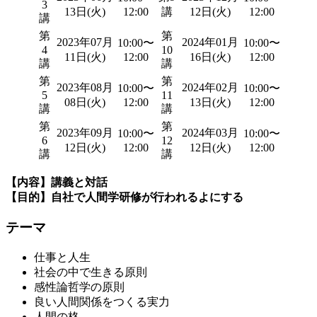
3
13日(火)
12:00
講
12日(火)
12:00
講
第
第
2023年07月
2024年01月
10:00〜
10:00〜
4
10
11日(火)
12:00
16日(火)
12:00
講
講
第
第
2023年08月
2024年02月
10:00〜
10:00〜
5
11
08日(火)
12:00
13日(火)
12:00
講
講
第
第
2023年09月
2024年03月
10:00〜
10:00〜
6
12
12日(火)
12:00
12日(火)
12:00
講
講
【内容】講義と対話
【目的】自社で人間学研修が行われるよにする
テーマ
仕事と人生
社会の中で生きる原則
感性論哲学の原則
良い人間関係をつくる実力
人間の格