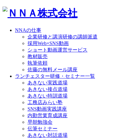
NNAの仕事
企業研修と講演研修の講師派遣
採用Web×SNS動画
ショート動画運営サービス
教材販売
執筆依頼
佐藤の無料メール講座
ランチェスター研修・セミナー一覧
あきない実践道場
あきない接点道場
あきない特訓道場
工務店みらい塾
SNS動画実践講座
内勤営業育成講座
早朝勉強会
伝筆セミナー
あきない対話道場