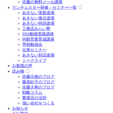
佐藤の無料メール講座
ランチェスター研修・セミナー一覧
あきない実践道場
あきない接点道場
あきない特訓道場
工務店みらい塾
SNS動画実践講座
内勤営業育成講座
早朝勉強会
伝筆セミナー
あきない対話道場
トークライブ
お客様の声
読み物
佐藤元相のブログ
藤原紀子のブログ
佐藤大将のブログ
戦略コラム
繁盛店の法則
強い会社をつくる
お知らせ