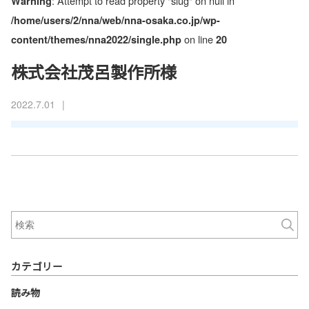
: Attempt to read property "slug" on null in
Warning
/home/users/2/nna/web/nna-osaka.co.jp/wp-
on line
content/themes/nna2022/single.php
20
株式会社茂呂製作所様
|
2022.7.01
カテゴリー
読み物