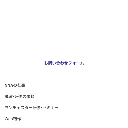
お問い合わせ・ご相談
NNA株式会社
大阪市北区天神橋3-2-10 スリージェ南森町ビル2階
TEL：
06-6355-5546
E-mail：
webmaster@nna-osaka.co.jp
お問い合わせフォーム
NNAの仕事
講演・研修の依頼
ランチェスター研修・セミナー
Web制作