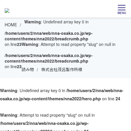
MENU
Warning
: Undefined array key 0 in
HOME
/home/users/2/nna/web/nna-osaka.co.jp/wp-
content/themes/nna2022/breadcrumb.php
on line
23
Warning
: Attempt to read property "slug" on null in
/home/users/2/nna/web/nna-osaka.co.jp/wp-
content/themes/nna2022/breadcrumb.php
on line
23
読み物
株式会社茂呂製作所様
: Undefined array key 0 in
Warning
/home/users/2/nna/web/nna-
on line
osaka.co.jp/wp-content/themes/nna2022/hero.php
24
: Attempt to read property "slug" on null in
Warning
/home/users/2/nna/web/nna-osaka.co.jp/wp-