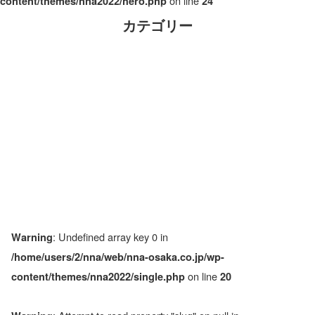
on line
content/themes/nna2022/hero.php
24
カテゴリー
: Undefined array key 0 in
Warning
/home/users/2/nna/web/nna-osaka.co.jp/wp-
on line
content/themes/nna2022/single.php
20