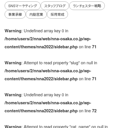
SNSマーケティング
スタッフブログ
ランチェスター戦略
事業承継
内勤営業
採用育成
: Undefined array key 0 in
Warning
/home/users/2/nna/web/nna-osaka.co.jp/wp-
on line
content/themes/nna2022/sidebar.php
71
: Attempt to read property "slug" on null in
Warning
/home/users/2/nna/web/nna-osaka.co.jp/wp-
on line
content/themes/nna2022/sidebar.php
71
: Undefined array key 0 in
Warning
/home/users/2/nna/web/nna-osaka.co.jp/wp-
on line
content/themes/nna2022/sidebar.php
72
: Attempt to read property "cat_name" on null in
Warning