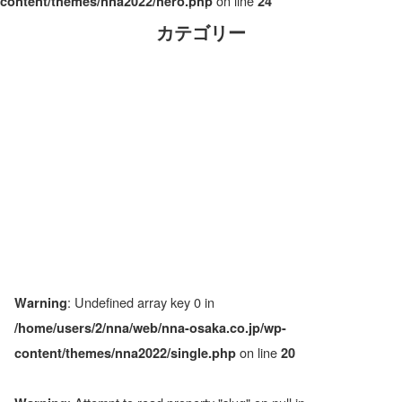
on line
content/themes/nna2022/hero.php
24
カテゴリー
: Undefined array key 0 in
Warning
/home/users/2/nna/web/nna-osaka.co.jp/wp-
on line
content/themes/nna2022/single.php
20