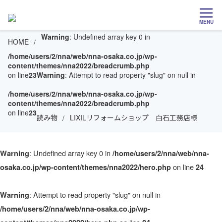
MENU
Warning
: Undefined array key 0 in
HOME
/home/users/2/nna/web/nna-osaka.co.jp/wp-
content/themes/nna2022/breadcrumb.php
on line
23
Warning
: Attempt to read property "slug" on null in
/home/users/2/nna/web/nna-osaka.co.jp/wp-
content/themes/nna2022/breadcrumb.php
on line
23
読み物
LIXILリフォームショップ 白石工務店様
: Undefined array key 0 in
Warning
/home/users/2/nna/web/nna-
on line
osaka.co.jp/wp-content/themes/nna2022/hero.php
24
: Attempt to read property "slug" on null in
Warning
/home/users/2/nna/web/nna-osaka.co.jp/wp-