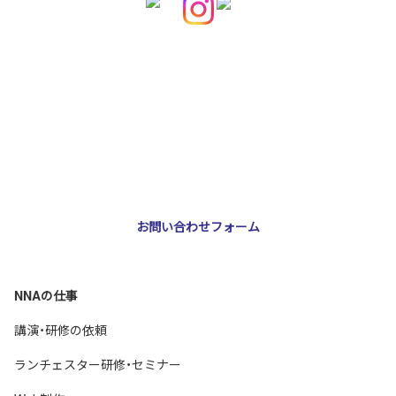
お問い合わせ・ご相談
NNA株式会社
大阪市北区天神橋3-2-10 スリージェ南森町ビル2階
TEL：
06-6355-5546
E-mail：
webmaster@nna-osaka.co.jp
お問い合わせフォーム
NNAの仕事
講演・研修の依頼
ランチェスター研修・セミナー