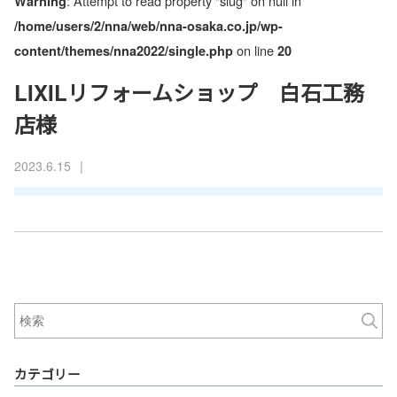
: Attempt to read property "slug" on null in
Warning
/home/users/2/nna/web/nna-osaka.co.jp/wp-
on line
content/themes/nna2022/single.php
20
LIXILリフォームショップ 白石工務
店様
|
2023.6.15
カテゴリー