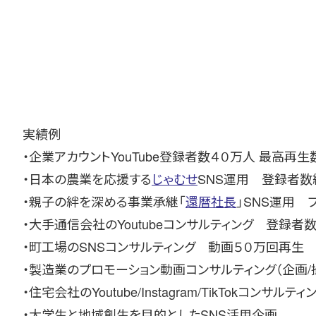
実績例
・企業アカウントYouTube登録者数４０万人 最高再生数
・日本の農業を応援する
じゃむせ
SNS運用 登録者数
・親子の絆を深める事業承継「
還暦社長
」SNS運用 
・大手通信会社のYoutubeコンサルティング 登録者
・町工場のSNSコンサルティング 動画５０万回再生
・製造業のプロモーション動画コンサルティング（企画/
・住宅会社のYoutube/Instagram/TikTokコンサルティ
・大学生と地域創生を目的としたSNS活用企画