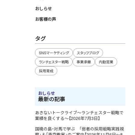
おしらせ
お客様の声
タグ
SNSマーケティング
スタッフブログ
ランチェスター戦略
事業承継
内勤営業
採用育成
おしらせ
最新の記事
あきないトークライブ～ランチェスター戦略で
業績を良くする～【2026年7月3日】
国境の島・対馬で学ぶ 「弱者の採用戦略実践視
察」＆「青空教室」のご案内【2026年11月6日～8