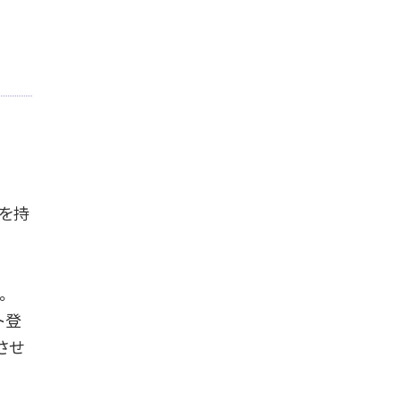
績を持
。
ト登
させ