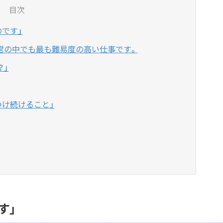
目次
のです」
経営の中でも最も難易度の高い仕事です。
？」
つけ続けること」
す」