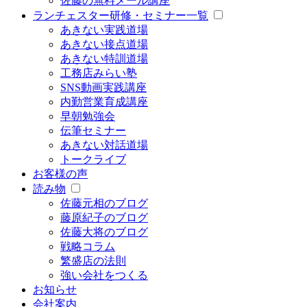
佐藤の無料メール講座
ランチェスター研修・セミナー一覧
あきない実践道場
あきない接点道場
あきない特訓道場
工務店みらい塾
SNS動画実践講座
内勤営業育成講座
早朝勉強会
伝筆セミナー
あきない対話道場
トークライブ
お客様の声
読み物
佐藤元相のブログ
藤原紀子のブログ
佐藤大将のブログ
戦略コラム
繁盛店の法則
強い会社をつくる
お知らせ
会社案内