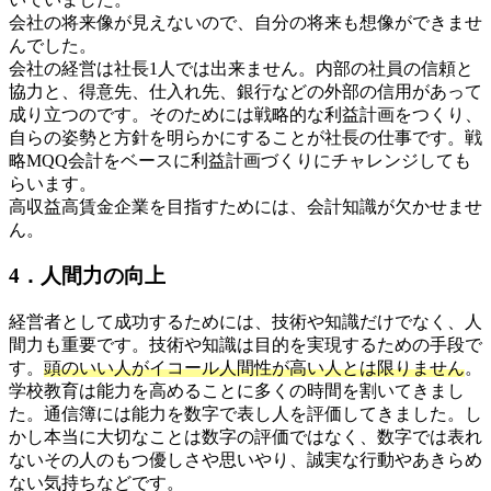
会社の将来像が見えないので、自分の将来も想像ができませ
んでした。
会社の経営は社長1人では出来ません。内部の社員の信頼と
協力と、得意先、仕入れ先、銀行などの外部の信用があって
成り立つのです。そのためには戦略的な利益計画をつくり、
自らの姿勢と方針を明らかにすることが社長の仕事です。戦
略MQQ会計をベースに利益計画づくりにチャレンジしても
らいます。
高収益高賃金企業を目指すためには、会計知識が欠かせませ
ん。
4．人間力の向上
経営者として成功するためには、技術や知識だけでなく、人
間力も重要です。技術や知識は目的を実現するための手段で
す。
頭のいい人がイコール人間性が高い人とは限りません
。
学校教育は能力を高めることに多くの時間を割いてきまし
た。通信簿には能力を数字で表し人を評価してきました。し
かし本当に大切なことは数字の評価ではなく、数字では表れ
ないその人のもつ優しさや思いやり、誠実な行動やあきらめ
ない気持ちなどです。