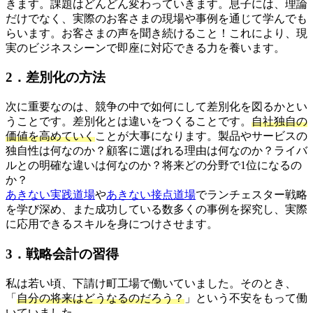
きます。課題はどんどん変わっていきます。息子には、理論
だけでなく、実際のお客さまの現場や事例を通じて学んでも
らいます。お客さまの声を聞き続けること！これにより、現
実のビジネスシーンで即座に対応できる力を養います。
2．差別化の方法
次に重要なのは、競争の中で如何にして差別化を図るかとい
うことです。差別化とは違いをつくることです。
自社独自の
価値を高めていく
ことが大事になります。製品やサービスの
独自性は何なのか？顧客に選ばれる理由は何なのか？ライバ
ルとの明確な違いは何なのか？将来どの分野で1位になるの
か？
あきない実践道場
や
あきない接点道場
でランチェスター戦略
を学び深め、また成功している数多くの事例を探究し、実際
に応用できるスキルを身につけさせます。
3．戦略会計の習得
私は若い頃、下請け町工場で働いていました。そのとき、
「
自分の将来はどうなるのだろう？
」という不安をもって働
いていました。