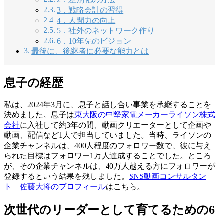
3．戦略会計の習得
4．人間力の向上
5．社外のネットワーク作り
6．10年先のビジョン
最後に、後継者に必要な能力とは
息子の経歴
私は、2024年3月に、息子と話し合い事業を承継することを
決めました。息子は
東大阪の中堅家電メーカーライソン株式
会社
に入社して約3年の間、動画クリエーターとして企画や
動画、配信など1人で担当していました。当時、ライソンの
企業チャンネルは、400人程度のフォロワー数で、彼に与え
られた目標はフォロワー1万人達成することでした。ところ
が、その企業チャンネルは、40万人越える方にフォロワーが
登録するという結果を残しました。
SNS動画コンサルタン
ト 佐藤大将のプロフィール
はこちら。
次世代のリーダーとして育てるための6