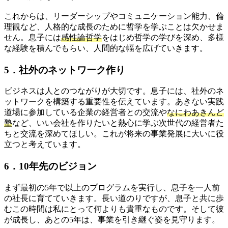
これからは、リーダーシップやコミュニケーション能力、倫
理観など、人格的な成長のために哲学を学ぶことは欠かせま
せん。息子には
感性論哲学
をはじめ哲学の学びを深め、多様
な経験を積んでもらい、人間的な幅を広げていきます。
5．社外のネットワーク作り
ビジネスは人とのつながりが大切です。息子には、社外のネ
ットワークを構築する重要性を伝えています。あきない実践
道場に参加している企業の経営者との交流や
なにわあきんど
塾
など、いい会社を作りたいと熱心に学ぶ次世代の経営者た
ちと交流を深めてほしい。これが将来の事業発展に大いに役
立つと考えています。
6．10年先のビジョン
まず最初の5年で以上のプログラムを実行し、息子を一人前
の社長に育てていきます。長い道のりですが、息子と共に歩
むこの時間は私にとって何よりも貴重なものです。そして彼
が成長し、あとの5年は、事業を引き継ぐ姿を見守ります。