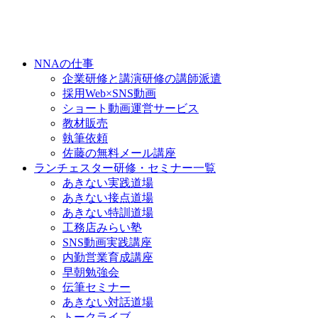
NNAの仕事
企業研修と講演研修の講師派遣
採用Web×SNS動画
ショート動画運営サービス
教材販売
執筆依頼
佐藤の無料メール講座
ランチェスター研修・セミナー一覧
あきない実践道場
あきない接点道場
あきない特訓道場
工務店みらい塾
SNS動画実践講座
内勤営業育成講座
早朝勉強会
伝筆セミナー
あきない対話道場
トークライブ