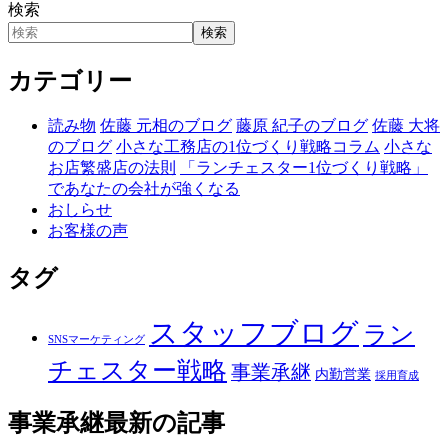
検索
検索
カテゴリー
読み物
佐藤 元相のブログ
藤原 紀子のブログ
佐藤 大将
のブログ
小さな工務店の1位づくり戦略コラム
小さな
お店繁盛店の法則
「ランチェスター1位づくり戦略」
であなたの会社が強くなる
おしらせ
お客様の声
タグ
スタッフブログ
ラン
SNSマーケティング
チェスター戦略
事業承継
内勤営業
採用育成
事業承継
最新の記事